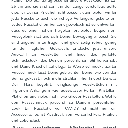
kannst. Die Standardgrösse für unsere Fussketten ist 22-
25 cm und sie sind somit in der Länge verstellbar. Sollte
dies für Deinen Knöchel nicht passen, dann bieten wir für
jede Fusskette auch die richtige Verlängerungskette an.
Jedes Fusskettchen bei candyjewels.ch ist so entworfen,
dass es einen hohen Tragekomfort bietet, bequem am
Fussgelenk sitzt und sich Deiner Bewegung anpasst. Sie
sind angenehm zu tragen und gleichzeitig robust genug
für den täglichen Gebrauch. Entdecke jetzt unsere
Auswahl an Fussketten und finde das perfekte
Schmuckstück, das Deinen persönlichen Stil hervorhebt
und Deine Knöchel auf elegante Weise schmückt. Zarter
Fussschmuck lässt Deine gebräunten Beine, wie von der
Sonne geküsst, noch mehr strahlen. Hier findest Du was
Dein Herz begehrt, feingliedrige Fusskettchen mit
filigranen Anhängern wie Süsswasser-Perlen, Kristallen,
Plättchen und vieles mehr, wie Glieder-Fussketten. Wähle
den Fussschmuck passend zu Deinem persönlichen
Look. Ein Fusskette von CANDY ist nicht nur ein
Accessoire, es ist Ausdruck von Persönlichkeit, Freiheit
und Lebenslust.