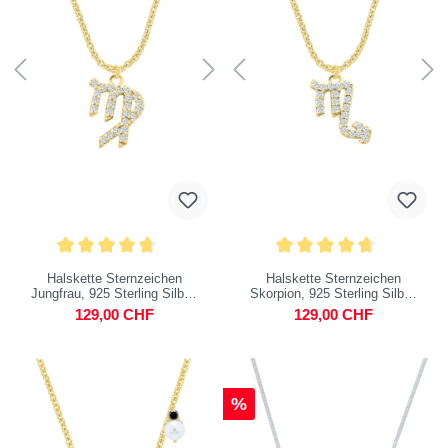
Halskette Sternzeichen
Halskette Sternzeichen
Jungfrau, 925 Sterling Silber,
Skorpion, 925 Sterling Silber,
vergoldet
vergoldet
129,00 CHF
129,00 CHF
%