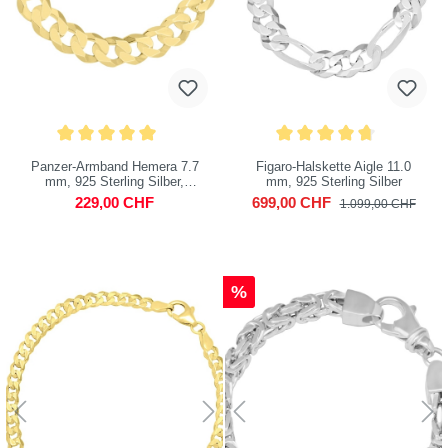
Panzer-Armband Hemera 7.7
Figaro-Halskette Aigle 11.0
mm, 925 Sterling Silber,
mm, 925 Sterling Silber
vergoldet
229,00 CHF
699,00 CHF
1.099,00 CHF
%