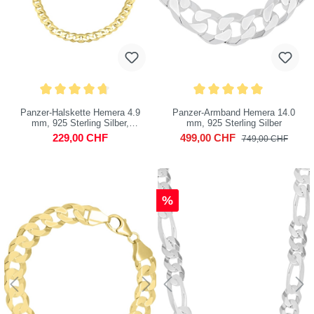
Panzer-Halskette Hemera 4.9
Panzer-Armband Hemera 14.0
mm, 925 Sterling Silber,
mm, 925 Sterling Silber
vergoldet
229,00 CHF
499,00 CHF
749,00 CHF
%