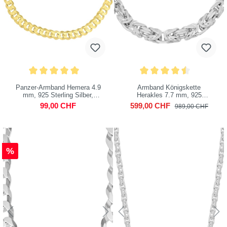
Panzer-Armband Hemera 4.9
Armband Königskette
mm, 925 Sterling Silber,
Herakles 7.7 mm, 925
vergoldet
Sterling Silber
99,00 CHF
599,00 CHF
989,00 CHF
%