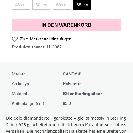
45 cm
50 cm
60 cm
65 cm
IN DEN WARENKORB
Zum Merkzettel hinzufügen
Produktnummer:
H13087
Marke:
CANDY ®
Artikeltyp:
Halskette
Material:
925er Sterlingsilber
Kettenlänge (cm):
65,0
Die edle diamantierte Figarokette Aigle ist massiv in Sterling
Silber 925
gearbeitet
und mit sicherem Karabinerverschluss
versehen. Die hochglanzpoliert Halskette hat eine Breite von