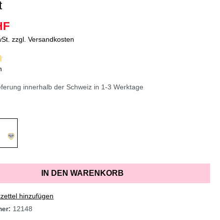
t
HF
wSt. zzgl. Versandkosten
n
erung innerhalb der Schweiz in 1-3 Werktage
IN DEN WARENKORB
ettel hinzufügen
mer:
12148