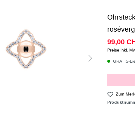
Ohrstecke
roséverg
99,00 C
Preise inkl. M
GRATIS-Lief
Zum Merkz
Produktnum