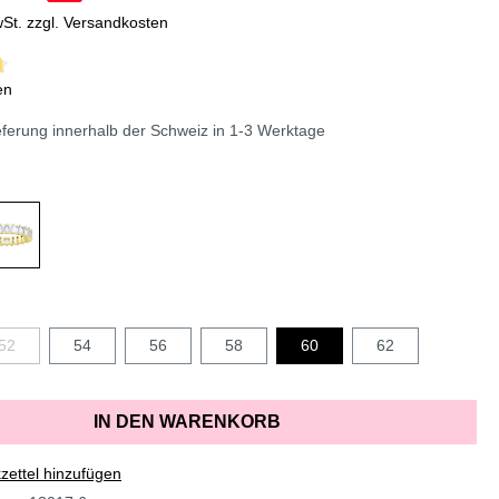
wSt. zzgl. Versandkosten
en
erung innerhalb der Schweiz in 1-3 Werktage
52
54
56
58
60
62
IN DEN WARENKORB
ettel hinzufügen