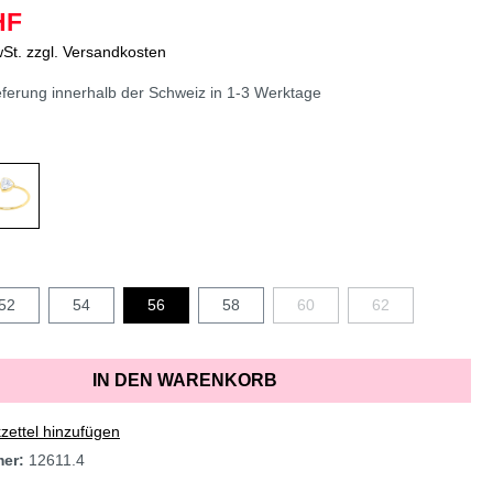
HF
wSt. zzgl. Versandkosten
erung innerhalb der Schweiz in 1-3 Werktage
52
54
56
58
60
62
IN DEN WARENKORB
ettel hinzufügen
mer:
12611.4