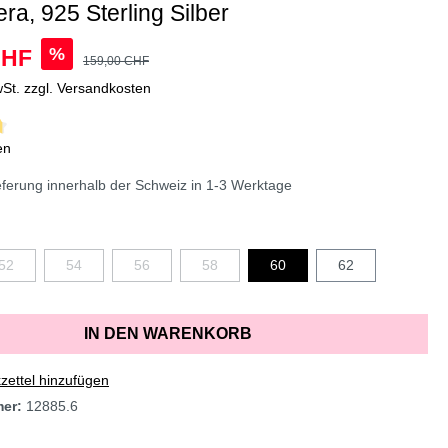
ra, 925 Sterling Silber
%
CHF
159,00 CHF
wSt. zzgl. Versandkosten
en
erung innerhalb der Schweiz in 1-3 Werktage
52
54
56
58
60
62
IN DEN WARENKORB
ettel hinzufügen
mer:
12885.6