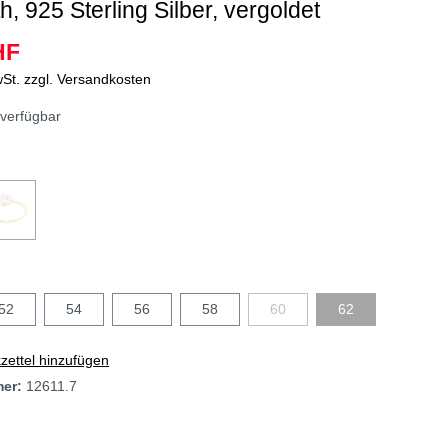
h, 925 Sterling Silber, vergoldet
HF
wSt. zzgl. Versandkosten
verfügbar
52
54
56
58
60
62
ettel hinzufügen
mer:
12611.7