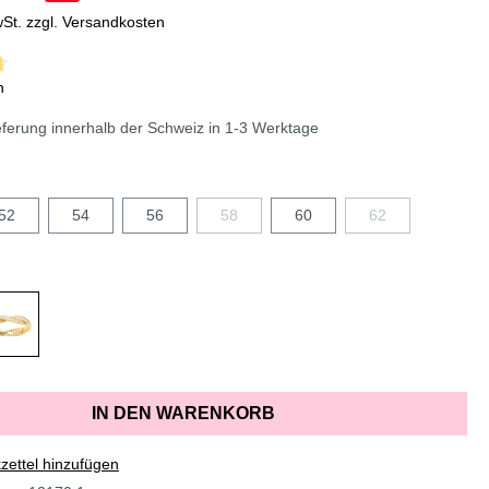
wSt. zzgl. Versandkosten
n
erung innerhalb der Schweiz in 1-3 Werktage
52
54
56
58
60
62
IN DEN WARENKORB
ettel hinzufügen