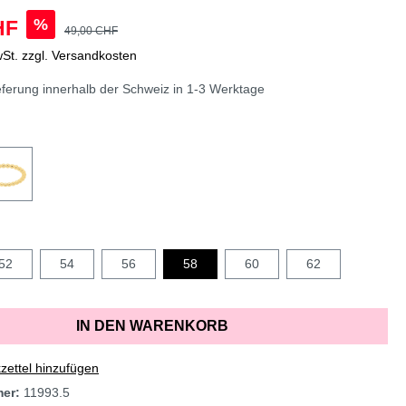
%
HF
49,00 CHF
wSt. zzgl. Versandkosten
erung innerhalb der Schweiz in 1-3 Werktage
52
54
56
58
60
62
IN DEN WARENKORB
ettel hinzufügen
mer:
11993.5